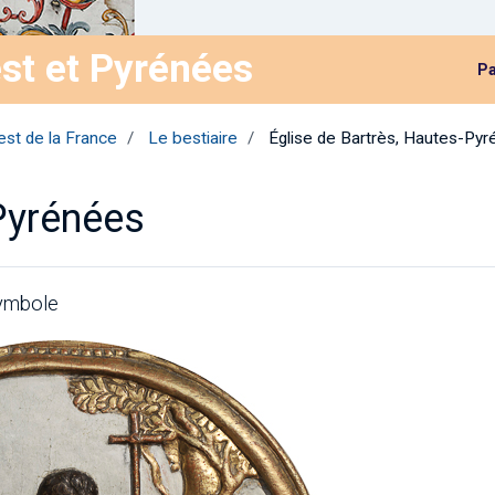
st et Pyrénées
Pa
est de la France
Le bestiaire
Église de Bartrès, Hautes-Py
Pyrénées
symbole